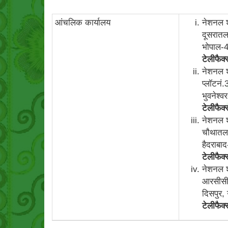
आंचलिक कार्यालय
नेशनल शे
दूसरातल
भोपाल-
टेलीफैक्
नेशनल शे
प्लॉटनं
भुवनेश्
टेलीफैक्
नेशनल शे
चौथातल,
हैदराबा
टेलीफैक्
नेशनल शे
आरसीसी ब
दिसपुर,
टेलीफैक्