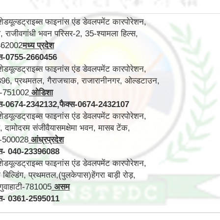
डयूल्डट्राइब्स फाइनांस एंड डेवलपमेंट कारपोरेशन,
, राजीवगांधी भवन परिसर-2, 35-श्यामला हिल्स,
462002
मध्य प्रदेश
स
-
0755-2660456
डयूल्डट्राइब्स फाइनांस एंड डेवलपमेंट कारपोरेशन,
.396, प्रथमतल, गैराजचाक, राजारानीनगर, ओल्डटाउन,
वर-751002
ओडिशा
स
-
0674-2342132,
फैक्स
-
0674-2432107
डयूल्डट्राइब्स फाइनांस एंड डेवलपमेंट कारपोरेशन,
 दामोदरम संजीवैयासमक्षेमा भवन, मासब टेंक,
द-500028
आंध्रप्रदेश
स
-
040-23396088
डयूल्डट्राइब्स फाइनांस एंड डेवलपमेंट कारपोरेशन,
िल्डिंग, प्रथमतल,(पुलकेपास)हेंगरा बाड़ी रोड़,
 गुवाहाटी-781005
असम
स
-
0361-2595011