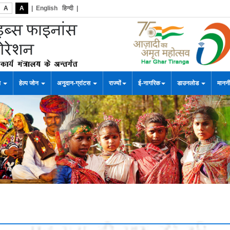
A
A
|
English
हिन्दी
|
स
हेल्प जोन
अनुदान-ग्रांटस
राज्यों
ई-नागरिक
डाउनलोड
माननी