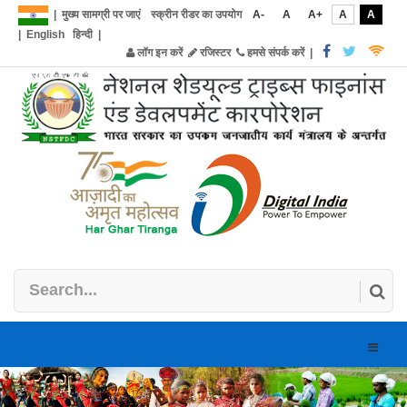
|
मुख्य सामग्री पर जाएं
स्क्रीन रीडर का उपयोग
A-
A
A+
A
A
|
English
हिन्दी
|
लॉग इन करें
रजिस्टर
हमसे संपर्क करें
|
Toggle
naviga