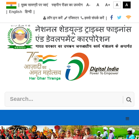
|
मुख्य सामग्री पर जाएं
स्क्रीन रीडर का उपयोग
A-
A
A+
A
A
|
English
हिन्दी
|
लॉग इन करें
रजिस्टर
हमसे संपर्क करें
|
Toggle
naviga