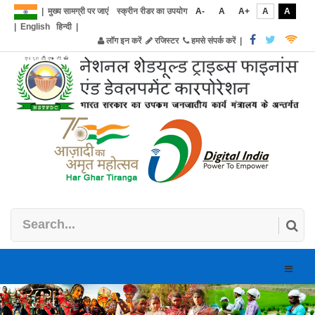
|
मुख्य सामग्री पर जाएं
स्क्रीन रीडर का उपयोग
A-
A
A+
A
A
|
English
हिन्दी
|
लॉग इन करें
रजिस्टर
हमसे संपर्क करें
|
Toggle
naviga