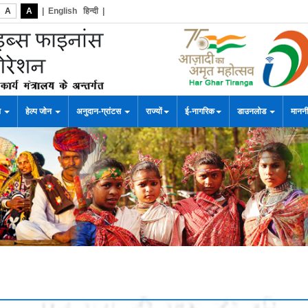
A
A
|
English
हिन्दी
|
स
हेल्प जोन
अनुदान-ग्रांटस
राज्यों
ई-नागरिक
डाउनलोड
माननी