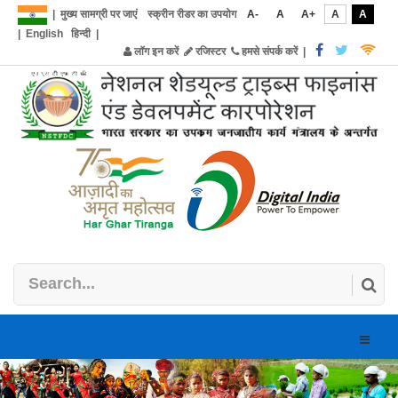
|
मुख्य सामग्री पर जाएं
स्क्रीन रीडर का उपयोग
A-
A
A+
A
A
|
English
हिन्दी
|
लॉग इन करें
रजिस्टर
हमसे संपर्क करें
|
Toggle
naviga