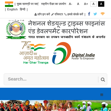
|
मुख्य सामग्री पर जाएं
स्क्रीन रीडर का उपयोग
A-
A
A+
A
A
|
English
हिन्दी
|
लॉग इन करें
रजिस्टर
हमसे संपर्क करें
|
Toggle
naviga