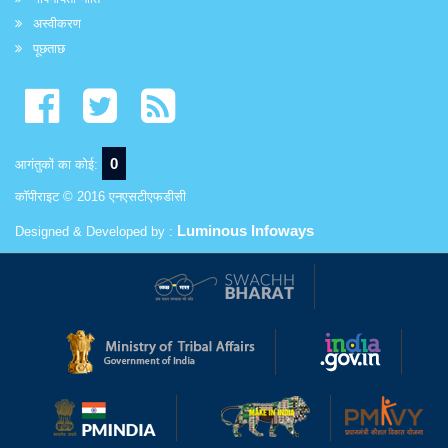
अस्वीकरण
पूछताछ
0
आगंतुकों का कोई:
कॉपीराइट © 2016 एनएसटीएफडीसी
Luminous Infoways
Designed & Developed by :