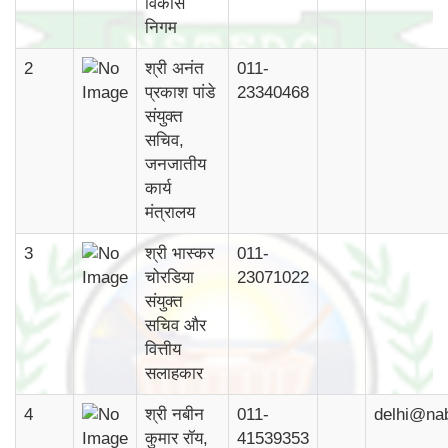
विकास
निगम
2
श्री अनंत
011-
प्रकाश पांडे
23340468
संयुक्त
सचिव,
जनजातीय
कार्य
मंत्रालय
3
श्री भास्कर
011-
चोरडिया
23071022
संयुक्त
सचिव और
वित्तीय
सलाहकार
4
श्री नबीन
011-
delhi@na
कुमार रॉय,
41539353