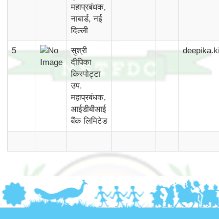
महाप्रबंधक,
नाबार्ड, नई
दिल्ली
5
सुश्री
deepika.k
दीपिका
किस्पोट्टा
उप.
महाप्रबंधक,
आईडीबीआई
बैंक लिमिटेड