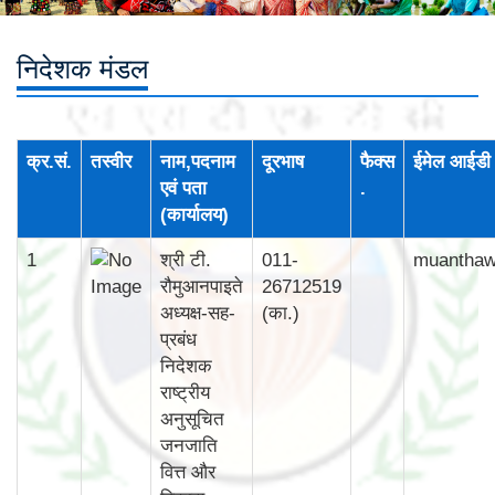
निदेशक मंडल
क्र.सं.
तस्वीर
नाम,पदनाम
दूरभाष
फैक्स
ईमेल आईडी
एवं पता
.
(कार्यालय)
1
श्री टी.
011-
muantha
रौमुआनपाइते
26712519
अध्यक्ष-सह-
(का.)
प्रबंध
निदेशक
राष्ट्रीय
अनुसूचित
जनजाति
वित्त और