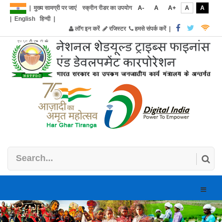
|
मुख्य सामग्री पर जाएं
स्क्रीन रीडर का उपयोग
A-
A
A+
A
A
|
English
हिन्दी
|
लॉग इन करें
रजिस्टर
हमसे संपर्क करें
|
Toggle
naviga