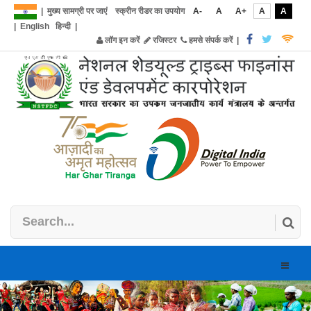
|
मुख्य सामग्री पर जाएं
स्क्रीन रीडर का उपयोग
A-
A
A+
A
A
|
English
हिन्दी
|
लॉग इन करें
रजिस्टर
हमसे संपर्क करें
|
Toggle
naviga