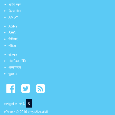
अवधि ऋण
ब्रिज लोन
AMSY
ASRY
SHG
निविदाएं
नोटिस
रोज़गार
गोपनीयता नीति
अस्वीकरण
पूछताछ
0
आगंतुकों का कोई:
कॉपीराइट © 2016 एनएसटीएफडीसी