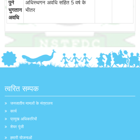
पुर्न
अधिस्‍थगन अवधि सहित 5 वर्ष के
भुगतान
भीतर
अवधि
त्वरित सम्पक
जनजातीय मामलों के मंत्रालय
कार्य
प्रमुख अधिकारियों
शेयर पूंजी
हमारी योजनाओं