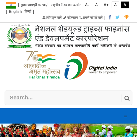
|
मुख्य सामग्री पर जाएं
स्क्रीन रीडर का उपयोग
A-
A
A+
A
A
|
English
हिन्दी
|
लॉग इन करें
रजिस्टर
हमसे संपर्क करें
|
Toggle
naviga