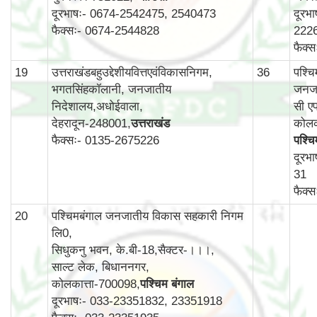
दूरभाषः- 0674-2542475, 2540473
दूरभ
फैक्सः- 0674-2544828
222
फैक्
19
उत्तराखंडबहुउद्देशीयवित्तएवंविकासनिगम,
36
पश्च
भगतसिंहकॉलानी, जनजातीय
जनजा
निदेशालय,अधोईवाला,
सी एफ
देहरादून-248001,
उत्तराखंड
कोलक
फैक्सः- 0135-2675226
पश्चि
दूरभ
31
फैक्
20
पश्चिमबंगाल जनजातीय विकास सहकारी निगम
लि0,
सिधुकनु भवन, के.बी-18,सैक्टर-।।।,
साल्ट लेक, बिधाननगर,
कोलकात्ता-700098,
पश्चिम बंगाल
दूरभाषः- 033-23351832, 23351918