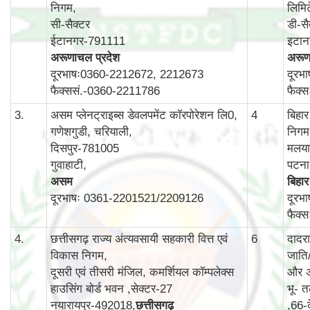
निगम,
लिमि
सी-सैक्टर
डी-सै
ईटानगर-791111
इटा
अरूणाचल प्रदेश
अरूण
दूरभाषः0360-2212672, 2212673
दूरभ
फैक्ससं.-0360-2211786
फैक्
3.
असम प्लेनट्राइब्स डेवलपमेंट कॉरपोरेशन लि0,
4
बिहा
गणेशगुडी, चरियाली,
निगम
दिसपुर-781005
मलयान
गुवाहाटी,
पटन
असम
बिहार
दूरभाषः 0361-2201521/2209126
दूरभ
फैक्
4.
छत्तीसगढ़ राज्य अंत्यवसायी सहकारी वित्त एवं
6
दादर
विकास निगम,
जाति
दूसरी एवं तीसरी मंजिल, कमर्शियल कॉम्‍पलेक्‍स
और अ
हाउसिंग बोर्ड भवन ,सेक्‍टर-27
भू- त
नयारायपुर-492018,
छत्तीसगढ़
,66-क