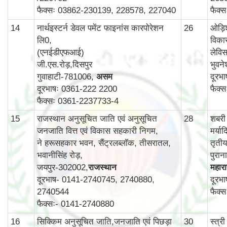
फैक्सः 03862-230139, 228578, 227040
फैक्
14
नार्थइस्टर्न डेवल पमेंट फाइनांस कारपोरेशन
26
ओड़ि
लि0,
विका
(एनईडीएफआई)
लेविस
जी.एस.रोड़,दिसपुर
भुवन
गुवाहाटी-781006,
असम
दूरभ
दूरभाषः 0361-222 2200
फैक्
फैक्सः 0361-2237733-4
15
राजस्थान अनुसूचित जाति एवं अनुसूचित
28
शबरी
जनजाति वित्त एवं विकास सहकारी निगम,
मर्य
ने हरूसहकार भवन, सैंट्रलब्लॉक, तीसरातल,
तृती
भवानीसिंह रोड़,
पुरा
जयपुर-302002,
राजस्थान
महाराष
दूरभाष- 0141-2740745, 2740880,
दूरभ
2740544
फैक्
फैक्सः- 0141-2740880
16
सिक्किम अनुसूचित जाति,जनजाति एवं पिछड़ा
30
स्‍त्