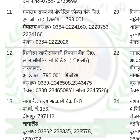
टेलीफैक्स-0755- 2738699
11
मेघालय राज्य कोओपरेटिव एपेक्स बैंक लि0,
20
मिजोर
एम.जी. रोड़, शिलोंग-– 793 001
न्यूक
मेघालय
दूरभाषः 0364-2224160, 2223753,
आईज
2224166,
दूरभ
फैक्सः 0364-2222026
फैक्
12
मिजोरम शहरीसहकारी विकास बैंक लि0,
22
नागा
लाल सौमलियानी बिल्डिंग (टॉपफ्लोर),
आईडी
जरकावत,
दीमा
आईजोल– 796 001,
मिजोरम
नागाल
दूरभाषः 0389-2346508,2343475
दूरभ
फैक्सः 0389-2346508/(पीसीओ-2345526)
फैक्
13
नागालैंड राज्य सहकारी बैंक लि0,
24
नेशन
पो.बां. नं.153,
4,सिर
दीमापुर-797112
हौजख
नागालैंड
नईदि
दूरभाषः 03862-228335, 228578,
दूरभ
/220702
265