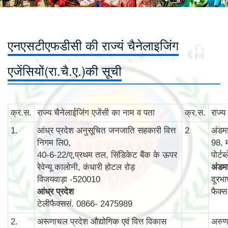
एनएसटीएफडीसी की राज्यं चैनेलाइजिंग
एजेंसियों(रा.चै.ए.)की सूची
क्र.स.
राज्‍य चैनेलाईजिंग एजेंसी का नाम व पता
क्र.स.
राज्‍
1.
आंध्र प्रदेश अनुसूचित जनजाति सहकारी वित्त
2
अंडम
निगम लि0,
98, 
40-6-22/ए,प्रथम तल, सिंडिकेट बैंक के ऊपर
पोर्ट
रेवेन्‍यू कालोनी, कंधारी होटल रोड़
अंडमा
विजयवाड़ा -520010
दूरभ
आंध्र प्रदेश
फैक्
टेलीफैक्ससं. 0866- 2475989
2.
अरूणाचल प्रदेश औद्योगिक एवं वित्त विकास
अरुणा