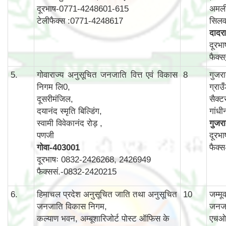
दूरभाष-0771-4248601-615
अमली
टेलीफैक्स :0771-4248617
सिलव
दादरा
दूरभ
फैक्
5.
गोवाराज्य अनुसूचित जनजाति वित्त एवं विकास
8
गुजर
निगम लि0,
ग्राउ
दूसरीमंजिल,
सैक्ट
दयानंद स्मृति बिल्डिंग,
गांध
स्वामी विवेकानंद रोड़ ,
गुजर
पणजी
दूरभ
गोवा
-403001
फैक्
दूरभाषः 0832-2426268, 2426949
फैक्ससं.-0832-2420215
6.
हिमाचल प्रदेश अनुसूचित जाति तथा अनुसूचित
10
जम्म
जनजाति विकास निगम,
जनजा
कल्याण भवन, अम्बूशारिजोर्ट पोस्ट ऑफिस के
एचओ 