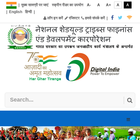
|
मुख्य सामग्री पर जाएं
स्क्रीन रीडर का उपयोग
A-
A
A+
A
A
|
English
हिन्दी
|
लॉग इन करें
रजिस्टर
हमसे संपर्क करें
|
Toggle
naviga