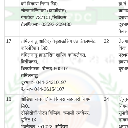
वर्ग विकास निगम लि0,
हा.न
सोनमछेरिंगमार्ग (काजीरोड़),
काम्‍प
गंगटोक-737101,
सिक्किम
दराब
टेलीफैक्सः- 03592-209430
दूरभ
फैक्
17
तमिलनाडु आदिद्रविड़हाऊसिंग एंड डेवलपमेंट
32
तेलं
कॉरपोरेशन लि0,
वित्‍
तमिलनाडु हाऊîसिंग शॉपिंग कॉम्पलैक्स,
प्रथ
द्वितीयतल,
हैदर
थिरूमंगलम, चैन्नई-600101
दूरभ
तमिलनाडु
दूरभाषः- 044-24310197
फैक्सः- 044-26154107
18
ओडिशा जनजातीय विकास सहकारी निगम
34
त्रि
लि0,,
निगम
टीडीसीसीओएल बिल्डिंग, रूपाली स्कवेयर,
सुपार
यूनिट IX,
डाकघ
भुवनेश्वर-751022,
ओडिशा
अगर