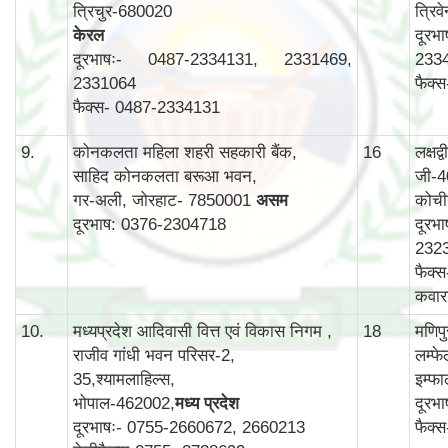
त्रिचुर-680020
त्रिव
केरल
दूरभ
दूरभाषः- 0487-2334131, 2331469,
233
2331064
फैक्
फैक्स- 0487-2334131
9.
कोनकलता महिला शहरी सहकारी बैंक,
16
लक्षद
साहिद कोनकलता बरूआ भवन,
जी-4
गर-अली, जोरहाट- 7850001
असम
कोची
दूरभाष: 0376-2304718
दूरभ
232
फैक्
कवार
10.
मध्यप्रदेश आदिवासी वित्त एवं विकास निगम ,
18
मणिप
राजीव गांधी भवन परिसर-2,
लम्फ
35,श्यामलाहिल्स,
इम्फ
भोपाल-462002,
मध्य प्रदेश
दूरभ
दूरभाषः- 0755-2660672, 2660213
फैक्