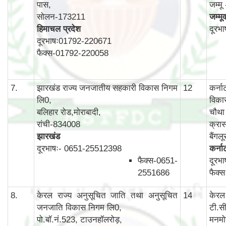
पास,
जम्म
सोलन-173211
जम्मू
हिमाचल प्रदेश
दूरभ
दूरभाषः01792-220671
फैक्स-01792-220058
7.
झारखंड राज्य जनजातीय सहकारी विकास निगम
12
कर्न
लि0,
विका
बलिहार रोड,मोराबादी,
चौथा 
रांची-834008
क्रास
झारखंड
बैंग
दूरभाषः- 0651-25512398
कर्न
फैक्स-0651-
दूरभ
2551686
फैक्
8.
केरल राज्य अनुसूचित जाति तथा अनुसूचित
14
केरल
जनजाति विकास निगम लि0,
टी.स
पो.बॉ.नं.523, टाउनहॉलरोड़,
मनमो