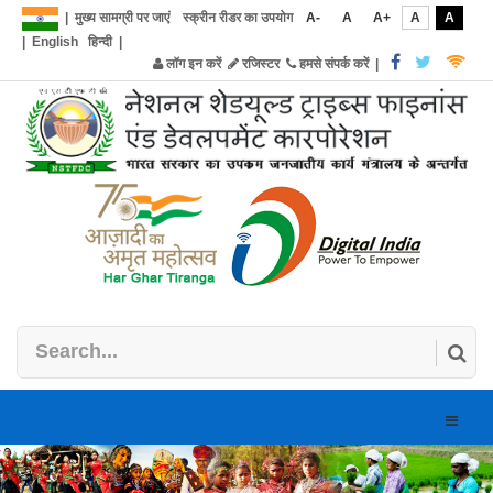
|
मुख्य सामग्री पर जाएं
स्क्रीन रीडर का उपयोग
A-
A
A+
A
A
|
English
हिन्दी
|
लॉग इन करें
रजिस्टर
हमसे संपर्क करें
|
Toggle
naviga