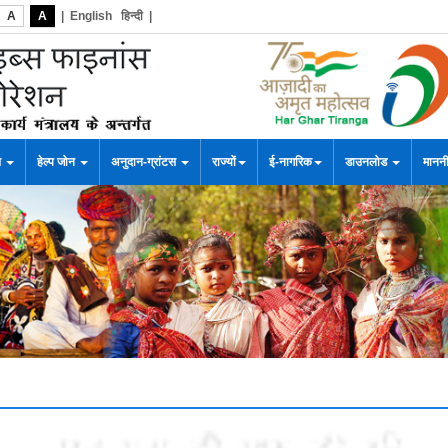
A
A
|
English
हिन्दी
|
स
हेल्प जोन
अनुदान-ग्रांटस
राज्यों
ई-नागरिक
डाउनलोड
माननी