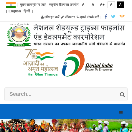
|
मुख्य सामग्री पर जाएं
स्क्रीन रीडर का उपयोग
A-
A
A+
A
A
|
English
हिन्दी
|
लॉग इन करें
रजिस्टर
हमसे संपर्क करें
|
Toggle
naviga