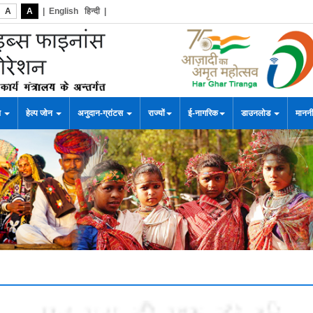
A
A
|
English
हिन्दी
|
स
हेल्प जोन
अनुदान-ग्रांटस
राज्यों
ई-नागरिक
डाउनलोड
माननी