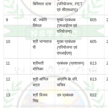
बिस्‍मिता दास
(परियोजना, PET
एवं सीएसआर))
9
डॉ. ज्योति
मुख्‍य प्रबंधक
605
सिंघल
(एमआईएस एवं
परियोजना)
10
श्री भाग्‍यराज
मुख्‍य प्रबंधक
605
पी
(परियोजना एवं
एमआईएस)
11
श्रीमती
प्रबंधक (प्रशासन)
613
मोनिका
12
श्री अनिल
अप्रनि के वरि.
613
बत्रा
सचिव
13
श्री विजय
उप प्रबंधक
622
सिंह