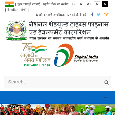
|
मुख्य सामग्री पर जाएं
स्क्रीन रीडर का उपयोग
A-
A
A+
A
A
|
English
हिन्दी
|
लॉग इन करें
रजिस्टर
हमसे संपर्क करें
|
Toggle
naviga