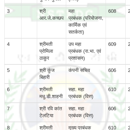
3
श्री
महा
608
आर.जे.कच्छप
प्रबंधक (परियोजना,
कार्मिक एवं
सतर्कता)
4
श्रीमती
उप महा
609
प्रोमिला
प्रबंधक (रा.भा. एवं
ठाकुर
प्रशासन)
5
श्री कुंज
कंपनी सचिव
606
बिहारी
6
श्रीमती
सहा. महा
610
मधु.डी.शाहनी
प्रबंधक (वित्त)
7
श्री रवि कांत
सहा. महा
606
टेलटिया
प्रबंधक (वित्त)
8
श्रीमती
मुख्‍य प्रबंधक
610