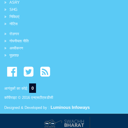
ASRY
SHG
निविदाएं
नोटिस
रोज़गार
गोपनीयता नीति
अस्वीकरण
पूछताछ
0
आगंतुकों का कोई:
कॉपीराइट © 2016 एनएसटीएफडीसी
Luminous Infoways
Designed & Developed by :