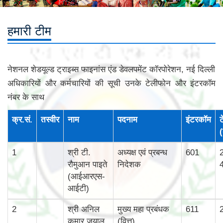
हमारी टीम
नेशनल शेडयूल्‍ड ट्राइब्‍स फाइनांस एंड डेवलपमेंट कॉरपोरेशन, नई दिल्‍ली
अधिकारियों और कर्मचारियों की सूची उनके टेलीफोन और इंटरकॉम
नंबर के साथ
क्र.सं.
तस्‍वीर
नाम
पदनाम
इंटरकॉम
ट
(
1
श्री टी.
अध्यक्ष एवं प्रबन्ध
601
रौमुआन पाइते
निदेशक
(आईआरएस-
आईटी)
2
श्री अनिल
मुख्‍य महा प्रबंधक
611
कुमार जुयाल
(वित्त)