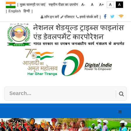
|
मुख्य सामग्री पर जाएं
स्क्रीन रीडर का उपयोग
A-
A
A+
A
A
|
English
हिन्दी
|
लॉग इन करें
रजिस्टर
हमसे संपर्क करें
|
Toggle
naviga