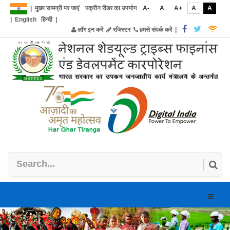
|
मुख्य सामग्री पर जाएं
स्क्रीन रीडर का उपयोग
A-
A
A+
A
A
|
English
हिन्दी
|
लॉग इन करें
रजिस्टर
हमसे संपर्क करें
|
Toggle
naviga