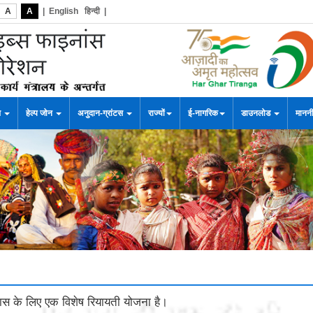
A
A
|
English
हिन्दी
|
स
हेल्प जोन
अनुदान-ग्रांटस
राज्यों
ई-नागरिक
डाउनलोड
माननी
स के लिए एक विशेष रियायती योजना है।