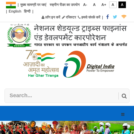
|
मुख्य सामग्री पर जाएं
स्क्रीन रीडर का उपयोग
A-
A
A+
A
A
|
English
हिन्दी
|
लॉग इन करें
रजिस्टर
हमसे संपर्क करें
|
Toggle
naviga