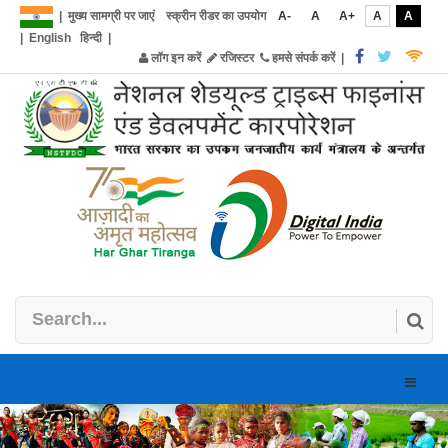
|
मुख्य सामग्री पर जाएं
स्क्रीन रीडर का उपयोग
A-
A
A+
A
A
|
English
हिन्दी
|
लॉग इन करें
रजिस्टर
हमसे संपर्क करें
|
Toggle
naviga