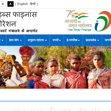
A
A
|
English
हिन्दी
|
स
हेल्प जोन
अनुदान-ग्रांटस
राज्यों
ई-नागरिक
डाउनलोड
माननी