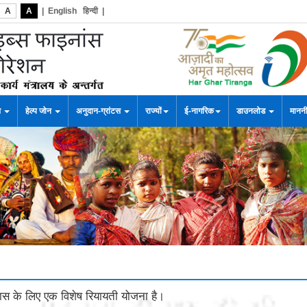
A
A
|
English
हिन्दी
|
स
हेल्प जोन
अनुदान-ग्रांटस
राज्यों
ई-नागरिक
डाउनलोड
माननी
स के लिए एक विशेष रियायती योजना है।