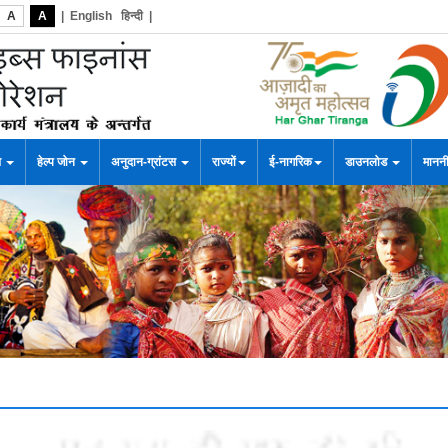
A
A
|
English
हिन्दी
|
स
हेल्प जोन
अनुदान-ग्रांटस
राज्यों
ई-नागरिक
डाउनलोड
माननी