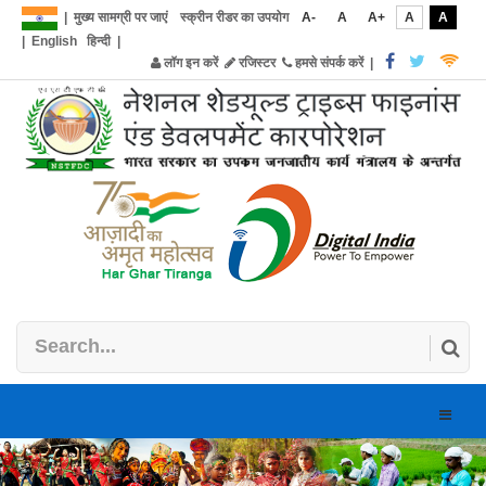
|
मुख्य सामग्री पर जाएं
स्क्रीन रीडर का उपयोग
A-
A
A+
A
A
|
English
हिन्दी
|
लॉग इन करें
रजिस्टर
हमसे संपर्क करें
|
Toggle
naviga