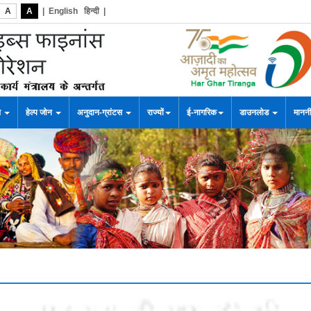
A
A
|
English
हिन्दी
|
स
हेल्प जोन
अनुदान-ग्रांटस
राज्यों
ई-नागरिक
डाउनलोड
माननी