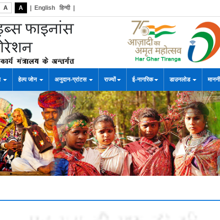
A
A
|
English
हिन्दी
|
स
हेल्प जोन
अनुदान-ग्रांटस
राज्यों
ई-नागरिक
डाउनलोड
माननी