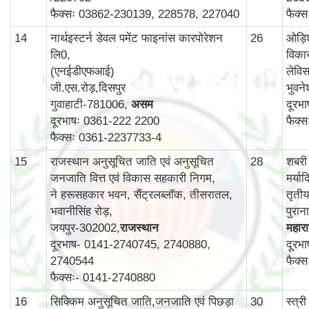
फैक्सः 03862-230139, 228578, 227040
फैक्
14
नार्थइस्टर्न डेवल पमेंट फाइनांस कारपोरेशन
26
ओड़ि
लि0,
विका
(एनईडीएफआई)
लेविस
जी.एस.रोड़,दिसपुर
भुवन
गुवाहाटी-781006,
असम
दूरभ
दूरभाषः 0361-222 2200
फैक्
फैक्सः 0361-2237733-4
15
राजस्थान अनुसूचित जाति एवं अनुसूचित
28
शबरी
जनजाति वित्त एवं विकास सहकारी निगम,
मर्य
ने हरूसहकार भवन, सैंट्रलब्लॉक, तीसरातल,
तृती
भवानीसिंह रोड़,
पुरा
जयपुर-302002,
राजस्थान
महाराष
दूरभाष- 0141-2740745, 2740880,
दूरभ
2740544
फैक्
फैक्सः- 0141-2740880
16
सिक्किम अनुसूचित जाति,जनजाति एवं पिछड़ा
30
स्‍त्