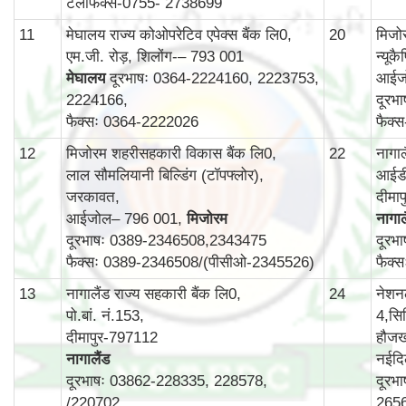
टेलीफैक्स-0755- 2738699
11
मेघालय राज्य कोओपरेटिव एपेक्स बैंक लि0,
20
मिजोर
एम.जी. रोड़, शिलोंग-– 793 001
न्यूक
मेघालय
दूरभाषः 0364-2224160, 2223753,
आईज
2224166,
दूरभ
फैक्सः 0364-2222026
फैक्
12
मिजोरम शहरीसहकारी विकास बैंक लि0,
22
नागा
लाल सौमलियानी बिल्डिंग (टॉपफ्लोर),
आईडी
जरकावत,
दीमा
आईजोल– 796 001,
मिजोरम
नागाल
दूरभाषः 0389-2346508,2343475
दूरभ
फैक्सः 0389-2346508/(पीसीओ-2345526)
फैक्
13
नागालैंड राज्य सहकारी बैंक लि0,
24
नेशन
पो.बां. नं.153,
4,सिर
दीमापुर-797112
हौजख
नागालैंड
नईदि
दूरभाषः 03862-228335, 228578,
दूरभ
/220702
265