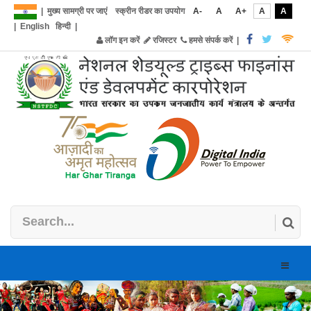
|
मुख्य सामग्री पर जाएं
स्क्रीन रीडर का उपयोग
A-
A
A+
A
A
|
English
हिन्दी
|
लॉग इन करें
रजिस्टर
हमसे संपर्क करें
|
Toggle
naviga