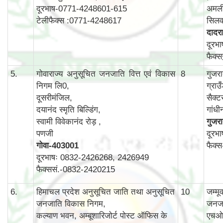
दूरभाष-0771-4248601-615
अमली
टेलीफैक्स :0771-4248617
सिलव
दादरा
दूरभ
फैक्
5.
गोवाराज्य अनुसूचित जनजाति वित्त एवं विकास
8
गुजर
निगम लि0,
ग्राउ
दूसरीमंजिल,
सैक्ट
दयानंद स्मृति बिल्डिंग,
गांध
स्वामी विवेकानंद रोड़ ,
गुजर
पणजी
दूरभ
गोवा
-403001
फैक्
दूरभाषः 0832-2426268, 2426949
फैक्ससं.-0832-2420215
6.
हिमाचल प्रदेश अनुसूचित जाति तथा अनुसूचित
10
जम्म
जनजाति विकास निगम,
जनजा
कल्याण भवन, अम्बूशारिजोर्ट पोस्ट ऑफिस के
एचओ 