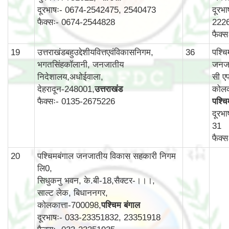
दूरभाषः- 0674-2542475, 2540473
दूरभ
फैक्सः- 0674-2544828
222
फैक्
19
उत्तराखंडबहुउद्देशीयवित्तएवंविकासनिगम,
36
पश्च
भगतसिंहकॉलानी, जनजातीय
जनजा
निदेशालय,अधोईवाला,
सी एफ
देहरादून-248001,
उत्तराखंड
कोलक
फैक्सः- 0135-2675226
पश्चि
दूरभ
31
फैक्
20
पश्चिमबंगाल जनजातीय विकास सहकारी निगम
लि0,
सिधुकनु भवन, के.बी-18,सैक्टर-।।।,
साल्ट लेक, बिधाननगर,
कोलकात्ता-700098,
पश्चिम बंगाल
दूरभाषः- 033-23351832, 23351918