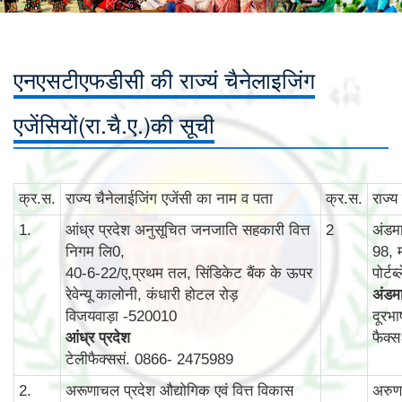
एनएसटीएफडीसी की राज्यं चैनेलाइजिंग
एजेंसियों(रा.चै.ए.)की सूची
क्र.स.
राज्‍य चैनेलाईजिंग एजेंसी का नाम व पता
क्र.स.
राज्‍
1.
आंध्र प्रदेश अनुसूचित जनजाति सहकारी वित्त
2
अंडम
निगम लि0,
98, 
40-6-22/ए,प्रथम तल, सिंडिकेट बैंक के ऊपर
पोर्ट
रेवेन्‍यू कालोनी, कंधारी होटल रोड़
अंडमा
विजयवाड़ा -520010
दूरभ
आंध्र प्रदेश
फैक्
टेलीफैक्ससं. 0866- 2475989
2.
अरूणाचल प्रदेश औद्योगिक एवं वित्त विकास
अरुणा