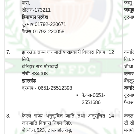
पास,
जम्म
सोलन-173211
जम्मू
हिमाचल प्रदेश
दूरभ
दूरभाषः01792-220671
फैक्स-01792-220058
7.
झारखंड राज्य जनजातीय सहकारी विकास निगम
12
कर्न
लि0,
विका
बलिहार रोड,मोराबादी,
चौथा 
रांची-834008
क्रास
झारखंड
बैंग
दूरभाषः- 0651-25512398
कर्न
फैक्स-0651-
दूरभ
2551686
फैक्
8.
केरल राज्य अनुसूचित जाति तथा अनुसूचित
14
केरल
जनजाति विकास निगम लि0,
टी.स
पो.बॉ.नं.523, टाउनहॉलरोड़,
मनमो