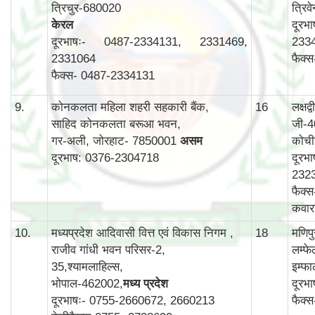
त्रिचुर-680020
त्रिव
केरल
दूरभ
दूरभाषः- 0487-2334131, 2331469,
233
2331064
फैक्
फैक्स- 0487-2334131
9.
कोनकलता महिला शहरी सहकारी बैंक,
16
लक्षद
साहिद कोनकलता बरूआ भवन,
जी-4
गर-अली, जोरहाट- 7850001
असम
कोची
दूरभाष: 0376-2304718
दूरभ
232
फैक्
कवार
10.
मध्यप्रदेश आदिवासी वित्त एवं विकास निगम ,
18
मणिप
राजीव गांधी भवन परिसर-2,
लम्फ
35,श्यामलाहिल्स,
इम्फ
भोपाल-462002,
मध्य प्रदेश
दूरभ
दूरभाषः- 0755-2660672, 2660213
फैक्