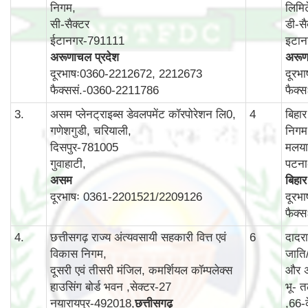
निगम,
लिमि
सी-सैक्टर
डी-सै
ईटानगर-791111
इटा
अरूणाचल प्रदेश
अरूण
दूरभाषः0360-2212672, 2212673
दूरभ
फैक्ससं.-0360-2211786
फैक्
3.
असम प्लेनट्राइब्स डेवलपमेंट कॉरपोरेशन लि0,
4
बिहा
गणेशगुडी, चरियाली,
निगम
दिसपुर-781005
मलयान
गुवाहाटी,
पटन
असम
बिहार
दूरभाषः 0361-2201521/2209126
दूरभ
फैक्
4.
छत्तीसगढ़ राज्य अंत्यवसायी सहकारी वित्त एवं
6
दादर
विकास निगम,
जाति
दूसरी एवं तीसरी मंजिल, कमर्शियल कॉम्‍पलेक्‍स
और अ
हाउसिंग बोर्ड भवन ,सेक्‍टर-27
भू- त
नयारायपुर-492018,
छत्तीसगढ़
,66-क