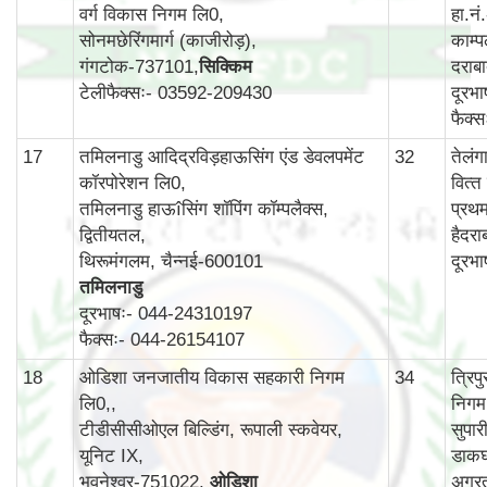
वर्ग विकास निगम लि0,
हा.न
सोनमछेरिंगमार्ग (काजीरोड़),
काम्‍प
गंगटोक-737101,
सिक्किम
दराब
टेलीफैक्सः- 03592-209430
दूरभ
फैक्
17
तमिलनाडु आदिद्रविड़हाऊसिंग एंड डेवलपमेंट
32
तेलं
कॉरपोरेशन लि0,
वित्‍
तमिलनाडु हाऊîसिंग शॉपिंग कॉम्पलैक्स,
प्रथ
द्वितीयतल,
हैदर
थिरूमंगलम, चैन्नई-600101
दूरभ
तमिलनाडु
दूरभाषः- 044-24310197
फैक्सः- 044-26154107
18
ओडिशा जनजातीय विकास सहकारी निगम
34
त्रि
लि0,,
निगम
टीडीसीसीओएल बिल्डिंग, रूपाली स्कवेयर,
सुपार
यूनिट IX,
डाकघ
भुवनेश्वर-751022,
ओडिशा
अगर