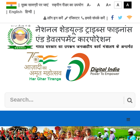
|
मुख्य सामग्री पर जाएं
स्क्रीन रीडर का उपयोग
A-
A
A+
A
A
|
English
हिन्दी
|
लॉग इन करें
रजिस्टर
हमसे संपर्क करें
|
Toggle
naviga