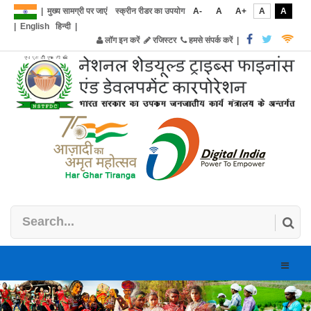
|
मुख्य सामग्री पर जाएं
स्क्रीन रीडर का उपयोग
A-
A
A+
A
A
|
English
हिन्दी
|
लॉग इन करें
रजिस्टर
हमसे संपर्क करें
|
Toggle
naviga