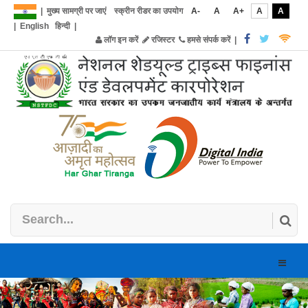
|
मुख्य सामग्री पर जाएं
स्क्रीन रीडर का उपयोग
A-
A
A+
A
A
|
English
हिन्दी
|
लॉग इन करें
रजिस्टर
हमसे संपर्क करें
|
Toggle
naviga