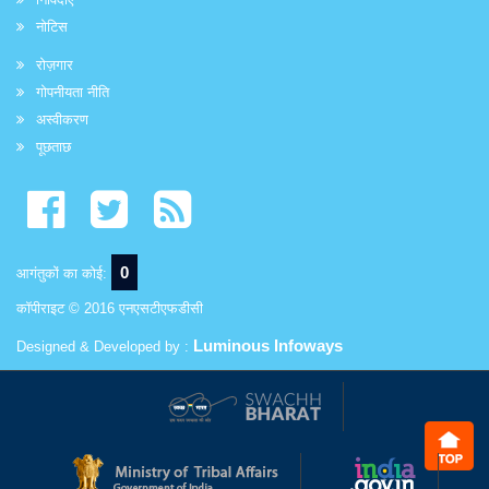
नोटिस
रोज़गार
गोपनीयता नीति
अस्वीकरण
पूछताछ
0
आगंतुकों का कोई:
कॉपीराइट © 2016 एनएसटीएफडीसी
Luminous Infoways
Designed & Developed by :