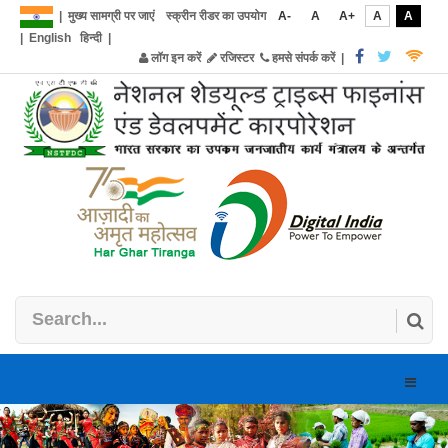
|
मुख्य सामग्री पर जाएं
स्क्रीन रीडर का उपयोग
A-
A
A+
A
A
|
English
हिन्दी
|
लॉग इन करें
रजिस्टर
हमसे संपर्क करें
|
Toggle
naviga