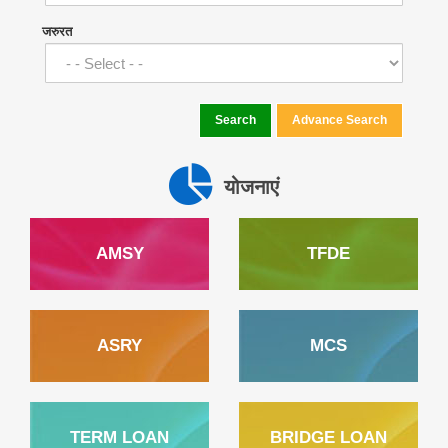
जरुरत
Search
Advance Search
योजनाएं
AMSY
TFDE
ASRY
MCS
TERM LOAN
BRIDGE LOAN