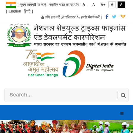
|
मुख्य सामग्री पर जाएं
स्क्रीन रीडर का उपयोग
A-
A
A+
A
A
|
English
हिन्दी
|
लॉग इन करें
रजिस्टर
हमसे संपर्क करें
|
Toggle
naviga