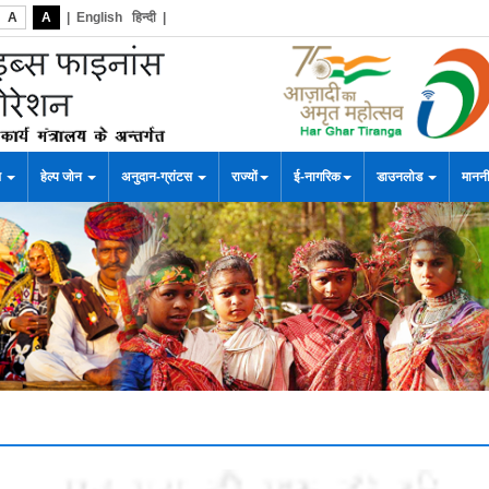
A
A
|
English
हिन्दी
|
स
हेल्प जोन
अनुदान-ग्रांटस
राज्यों
ई-नागरिक
डाउनलोड
माननी