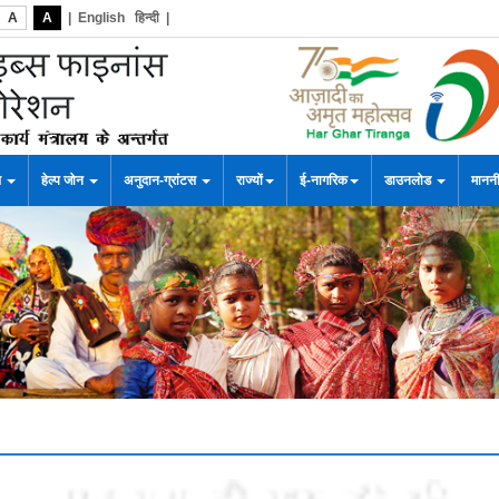
A
A
|
English
हिन्दी
|
स
हेल्प जोन
अनुदान-ग्रांटस
राज्यों
ई-नागरिक
डाउनलोड
माननी