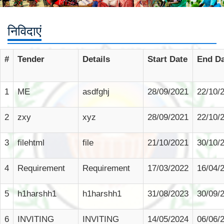
निविदाएं
#
Tender
Details
Start Date
End Da
1
ME
asdfghj
28/09/2021
22/10/
2
zxy
xyz
28/09/2021
22/10/
3
filehtml
file
21/10/2021
30/10/
4
Requirement
Requirement
17/03/2022
16/04/
5
h1harshh1
h1harshh1
31/08/2023
30/09/
6
INVITING
INVITING
14/05/2024
06/06/