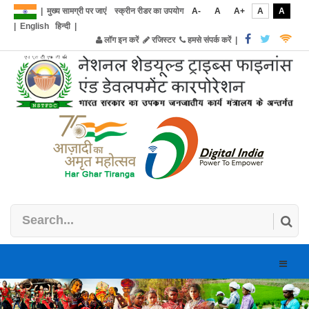
|
मुख्य सामग्री पर जाएं
स्क्रीन रीडर का उपयोग
A-
A
A+
A
A
|
English
हिन्दी
|
लॉग इन करें
रजिस्टर
हमसे संपर्क करें
|
Toggle
naviga