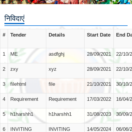
निविदाएं
#
Tender
Details
Start Date
End Da
1
ME
asdfghj
28/09/2021
22/10/
2
zxy
xyz
28/09/2021
22/10/
3
filehtml
file
21/10/2021
30/10/
4
Requirement
Requirement
17/03/2022
16/04/
5
h1harshh1
h1harshh1
31/08/2023
30/09/
6
INVITING
INVITING
14/05/2024
06/06/