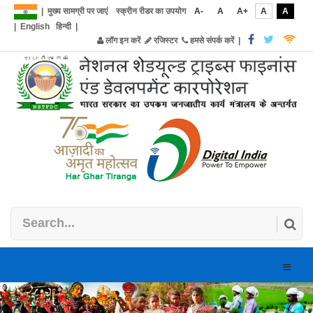
|
मुख्य सामग्री पर जाएं
स्क्रीन रीडर का उपयोग
A-
A
A+
A
A
|
English
हिन्दी
|
लॉग इन करें
रजिस्टर
हमसे संपर्क करें
|
Toggle
naviga