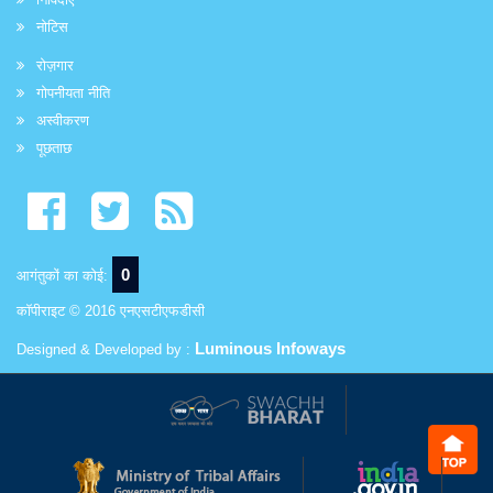
नोटिस
रोज़गार
गोपनीयता नीति
अस्वीकरण
पूछताछ
0
आगंतुकों का कोई:
कॉपीराइट © 2016 एनएसटीएफडीसी
Luminous Infoways
Designed & Developed by :