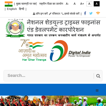
|
मुख्य सामग्री पर जाएं
स्क्रीन रीडर का उपयोग
A-
A
A+
A
A
|
English
हिन्दी
|
लॉग इन करें
रजिस्टर
हमसे संपर्क करें
|
Toggle
naviga