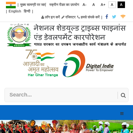
|
मुख्य सामग्री पर जाएं
स्क्रीन रीडर का उपयोग
A-
A
A+
A
A
|
English
हिन्दी
|
लॉग इन करें
रजिस्टर
हमसे संपर्क करें
|
Toggle
naviga