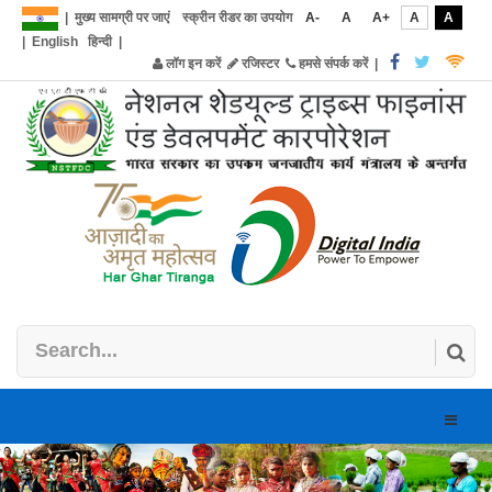
|
मुख्य सामग्री पर जाएं
स्क्रीन रीडर का उपयोग
A-
A
A+
A
A
|
English
हिन्दी
|
लॉग इन करें
रजिस्टर
हमसे संपर्क करें
|
Toggle
naviga