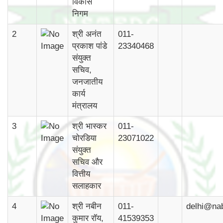
विकास
निगम
2
श्री अनंत
011-
प्रकाश पांडे
23340468
संयुक्त
सचिव,
जनजातीय
कार्य
मंत्रालय
3
श्री भास्कर
011-
चोरडिया
23071022
संयुक्त
सचिव और
वित्तीय
सलाहकार
4
श्री नबीन
011-
delhi@na
कुमार रॉय,
41539353