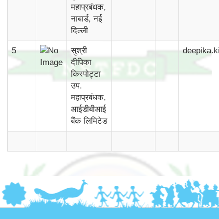
महाप्रबंधक,
नाबार्ड, नई
दिल्ली
5
सुश्री
deepika.k
दीपिका
किस्पोट्टा
उप.
महाप्रबंधक,
आईडीबीआई
बैंक लिमिटेड