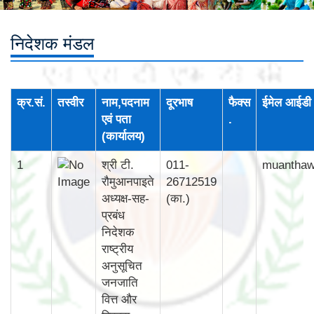
निदेशक मंडल
क्र.सं.
तस्वीर
नाम,पदनाम
दूरभाष
फैक्स
ईमेल आईडी
एवं पता
.
(कार्यालय)
1
श्री टी.
011-
muantha
रौमुआनपाइते
26712519
अध्यक्ष-सह-
(का.)
प्रबंध
निदेशक
राष्ट्रीय
अनुसूचित
जनजाति
वित्त और