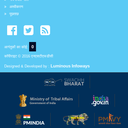
अस्वीकरण
पूछताछ
0
आगंतुकों का कोई:
कॉपीराइट © 2016 एनएसटीएफडीसी
Luminous Infoways
Designed & Developed by :