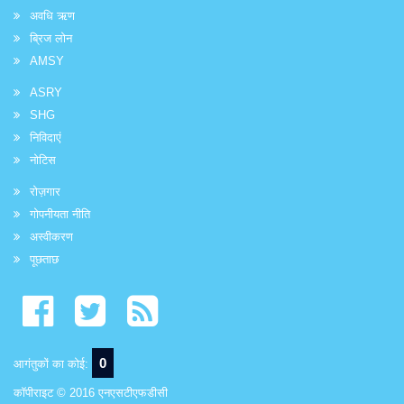
अवधि ऋण
ब्रिज लोन
AMSY
ASRY
SHG
निविदाएं
नोटिस
रोज़गार
गोपनीयता नीति
अस्वीकरण
पूछताछ
0
आगंतुकों का कोई:
कॉपीराइट © 2016 एनएसटीएफडीसी