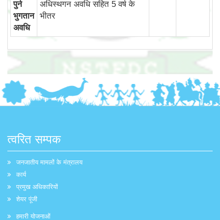
पुर्न
अधिस्‍थगन अवधि सहित 5 वर्ष के
भुगतान
भीतर
अवधि
त्वरित सम्पक
जनजातीय मामलों के मंत्रालय
कार्य
प्रमुख अधिकारियों
शेयर पूंजी
हमारी योजनाओं