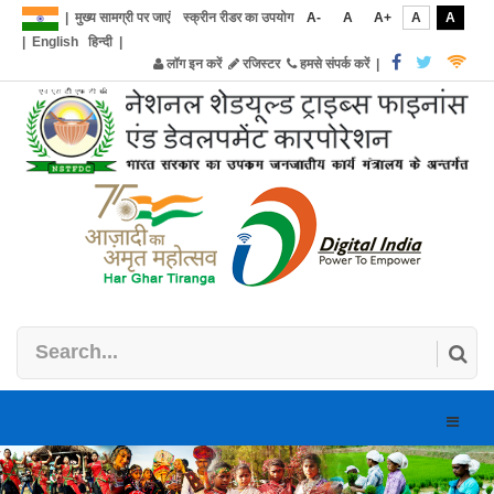
|
मुख्य सामग्री पर जाएं
स्क्रीन रीडर का उपयोग
A-
A
A+
A
A
|
English
हिन्दी
|
लॉग इन करें
रजिस्टर
हमसे संपर्क करें
|
Toggle
naviga