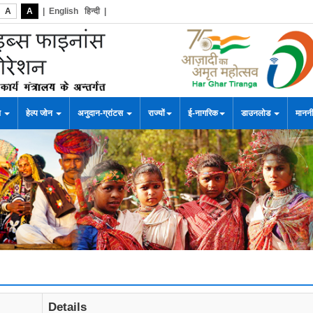
A
A
|
English
हिन्दी
|
स
हेल्प जोन
अनुदान-ग्रांटस
राज्यों
ई-नागरिक
डाउनलोड
माननी
Details