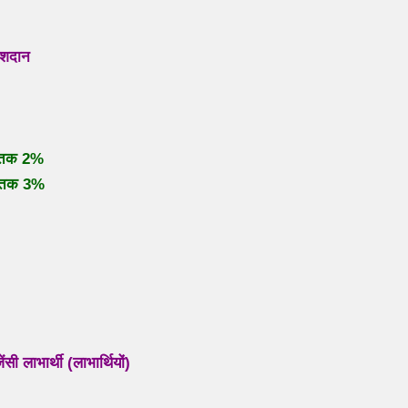
अंशदान
ए तक 2%
ए तक 3%
ाभार्थी (लाभार्थियों)