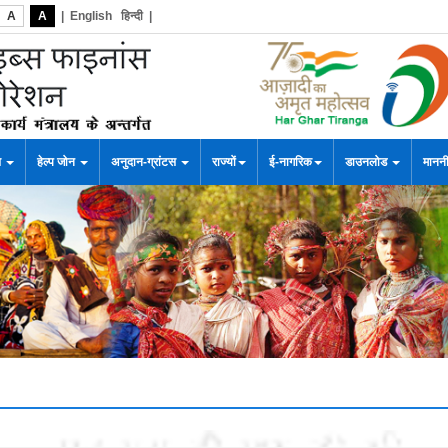
A
A
|
English
हिन्दी
|
स
हेल्प जोन
अनुदान-ग्रांटस
राज्यों
ई-नागरिक
डाउनलोड
माननी