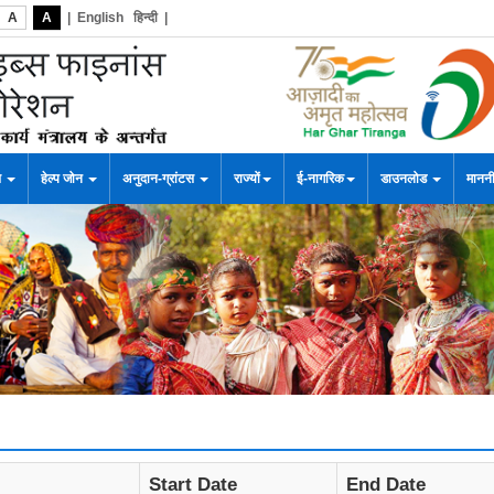
A
A
|
English
हिन्दी
|
स
हेल्प जोन
अनुदान-ग्रांटस
राज्यों
ई-नागरिक
डाउनलोड
माननी
Start Date
End Date