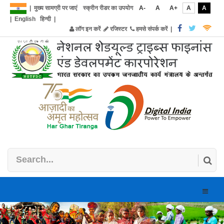
|
मुख्य सामग्री पर जाएं
स्क्रीन रीडर का उपयोग
A-
A
A+
A
A
|
English
हिन्दी
|
लॉग इन करें
रजिस्टर
हमसे संपर्क करें
|
Toggle
naviga