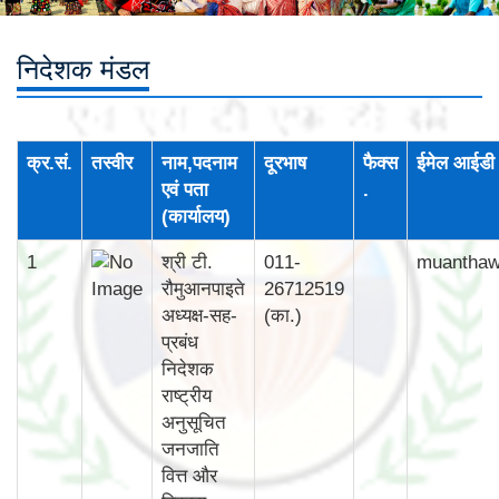
निदेशक मंडल
क्र.सं.
तस्वीर
नाम,पदनाम
दूरभाष
फैक्स
ईमेल आईडी
एवं पता
.
(कार्यालय)
1
श्री टी.
011-
muantha
रौमुआनपाइते
26712519
अध्यक्ष-सह-
(का.)
प्रबंध
निदेशक
राष्ट्रीय
अनुसूचित
जनजाति
वित्त और