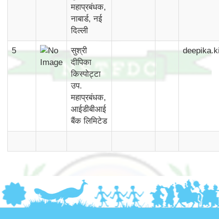
महाप्रबंधक,
नाबार्ड, नई
दिल्ली
5
सुश्री
deepika.k
दीपिका
किस्पोट्टा
उप.
महाप्रबंधक,
आईडीबीआई
बैंक लिमिटेड