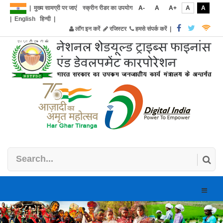
|
मुख्य सामग्री पर जाएं
स्क्रीन रीडर का उपयोग
A-
A
A+
A
A
|
English
हिन्दी
|
लॉग इन करें
रजिस्टर
हमसे संपर्क करें
|
Toggle
naviga