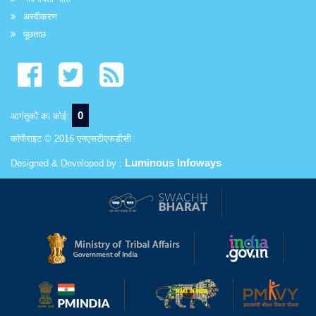
अस्वीकरण
पूछताछ
0
आगंतुकों का कोई:
कॉपीराइट © 2016 एनएसटीएफडीसी
Luminous Infoways
Designed & Developed by :