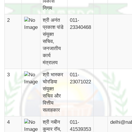
विकास
निगम
2
श्री अनंत
011-
प्रकाश पांडे
23340468
संयुक्त
सचिव,
जनजातीय
कार्य
मंत्रालय
3
श्री भास्कर
011-
चोरडिया
23071022
संयुक्त
सचिव और
वित्तीय
सलाहकार
4
श्री नबीन
011-
delhi@na
कुमार रॉय,
41539353