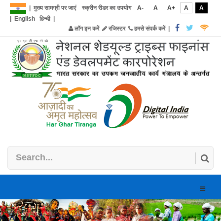
|
मुख्य सामग्री पर जाएं
स्क्रीन रीडर का उपयोग
A-
A
A+
A
A
|
English
हिन्दी
|
लॉग इन करें
रजिस्टर
हमसे संपर्क करें
|
Toggle
naviga