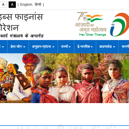
A
A
|
English
हिन्दी
|
स
हेल्प जोन
अनुदान-ग्रांटस
राज्यों
ई-नागरिक
डाउनलोड
माननी