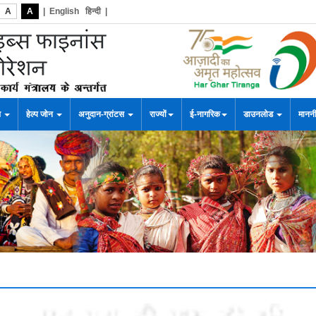
A
A
|
English
हिन्दी
|
स
हेल्प जोन
अनुदान-ग्रांटस
राज्यों
ई-नागरिक
डाउनलोड
माननी